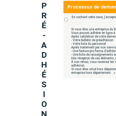
P
Processus de deman
R
En cochant cette case, j'accep
É
Si vous êtes une entreprise du 
-
Vous pouvez adhérer en ligne à B
Après validation de votre dema
- Votre bulletin de préadhésion
A
- Votre liste du personnel
Après traitement par nos service
- Une facture pro forma d’adhés
D
- Une fiche de renseignements e
Dès réception de ces éléments, 
H
À son retour, vous recevrez les 
adhésion.
Si vous êtes situé hors départem
É
entreprise hors département… ».
S
I
O
N